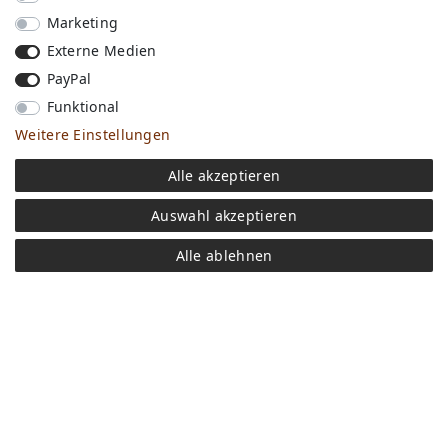
Marketing
Externe Medien
PayPal
Funktional
Weitere Einstellungen
Versandkosten
Alle akzeptieren
Bezahlen
Widerrufs­recht
Auswahl akzeptieren
Impressum
Store
Alle ablehnen
FAQ
Jobs
Daten­schutz­erklärung
AGB
Kontakt
Retoure anmelden
Vertrag widerrufen
Mein Konto (anmelden)
Newsletter