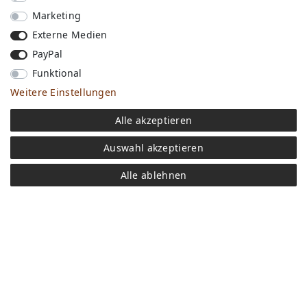
Marketing
Externe Medien
PayPal
Funktional
Weitere Einstellungen
Versandkosten
Alle akzeptieren
Bezahlen
Widerrufs­recht
Auswahl akzeptieren
Impressum
Store
Alle ablehnen
FAQ
Jobs
Daten­schutz­erklärung
AGB
Kontakt
Retoure anmelden
Vertrag widerrufen
Mein Konto (anmelden)
Newsletter