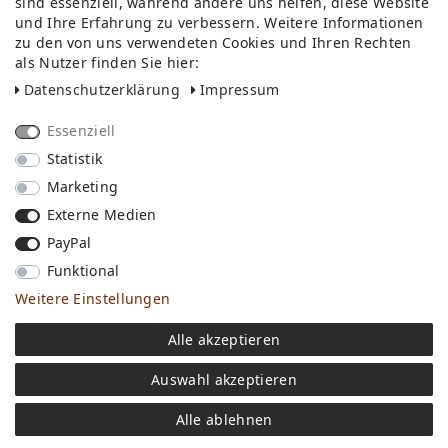
sind essenziell, während andere uns helfen, diese Website
Newsletter
und Ihre Erfahrung zu verbessern. Weitere Informationen
Wir in Forst
zu den von uns verwendeten Cookies und Ihren Rechten
KI-Transparenz
als Nutzer finden Sie hier:
Produktion in Europa
Daten­schutz­erklärung
Impressum
Essenziell
Statistik
Marketing
Externe Medien
PayPal
* Alle Preise inkl. ges. MwSt. zzgl.
Versandkosten
, wenn nicht anders
beschrieben
Funktional
** gilt für Lieferungen innerhalb Deutschlands, Lieferzeiten für andere
Länder entnehmen Sie bitte der Schaltfläche mit den
Weitere Einstellungen
Versandinformationen.
© Copyright 2026 Cyroline Textil GmbH. Alle Rechte vorbehalten.
Digitale
Kreativität und KI-gestützte Visualisierung sind Teil der kreativen Arbeit
Alle akzeptieren
von Cyroline
Auswahl akzeptieren
Alle ablehnen