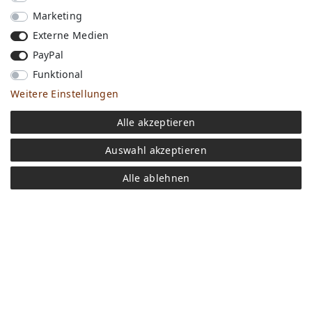
Marketing
Externe Medien
PayPal
Funktional
Weitere Einstellungen
Versandkosten
Alle akzeptieren
Bezahlen
Widerrufs­recht
Auswahl akzeptieren
Impressum
Store
Alle ablehnen
FAQ
Jobs
Daten­schutz­erklärung
AGB
Kontakt
Retoure anmelden
Vertrag widerrufen
Mein Konto (anmelden)
Newsletter