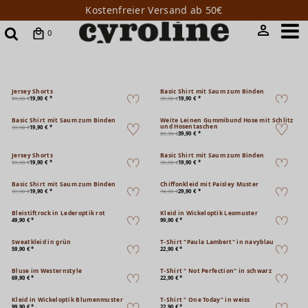
Kostenfreier Versand ab 50€
0
Jersey Shorts
Basic Shirt mit Saum zum Binden
59,90 €
19,90 € *
39,90 €
19,90 € *
Basic Shirt mit Saum zum Binden
Weite Leinen Gummibund Hose mit Schlitz
und Hosentaschen
39,90 €
19,90 € *
89,90 €
39,90 € *
Jersey Shorts
Basic Shirt mit Saum zum Binden
59,90 €
19,90 € *
39,90 €
19,90 € *
Basic Shirt mit Saum zum Binden
Chiffonkleid mit Paisley Muster
39,90 €
19,90 € *
74,90 €
29,90 € *
Bleistiftrock in Lederoptik rot
Kleid in Wickeloptik Leomuster
49,90 € *
99,90 € *
Sweatkleid in grün
T-Shirt "Paula Lambert" in navyblau
59,90 € *
22,90 € *
Bluse im Westernstyle
T-Shirt " Not Perfection" in schwarz
69,90 € *
22,90 € *
Kleid in Wickeloptik Blumenmuster
T-Shirt " One Today" in weiss
99,90 € *
22,90 € *