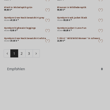
Kleid in Wickeloptik grün
Blouson in Wildlederoptik
99,90 € *
99,90 € *
GymGym Crew Neck Sweatshirt grey
GymGym track jacket black
59,90 €
41,93 € *
79,90 €
55,93 € *
GymGym highwaist leggings
GymGym jacket I Love Fun
49,90 €
9,95 € *
99,90 €
69,90 € *
GymGym Crew Neck Sweatshirt white
T-Shirt " Wild Wild Woman" in schwarz
59,90 €
41,93 € *
22,90 € *
1
2
3