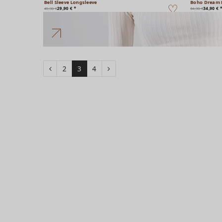
Bell Sleeve Longsleeve
Boho Dream 
29,90 € *
34,90 € 
49,90 €
64,90 €
2
3
4