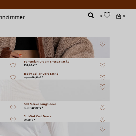
hnzimmer
0
0
Bohemian Dream Sherpa-Jacke
159,90 € *
Teddy Collar Cord Jacke
69,90 € *
99,90 €
Bell Sleeve Longsleeve
29,90 € *
49,90 €
Cut-Out Knit Dress
69,90 € *