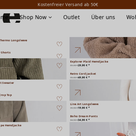
Kostenfreier Versand ab 50€
ome
Shop Now
Outlet
Über uns
Wo
Thermo Longsleeve
*
y Shorts
Explorer Plaid Hemdjacke
29,90 € *
89,90 €
Retro Cord Jacket
49,90 € *
99,90 €
t Sweater
*
Crop Top
*
Line Art Longsleeve
19,90 € *
39,90 €
Boho Dream Pants
34,90 € *
64,90 €
ape Hemdjacke
*