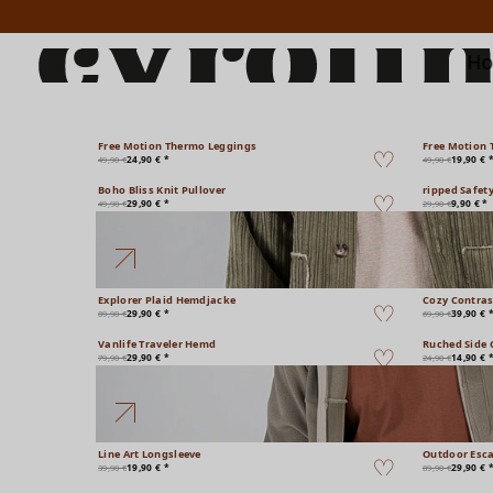
H
Free Motion Thermo Leggings
Free Motion 
24,90 € *
19,90 € 
49,90 €
49,90 €
Boho Bliss Knit Pullover
ripped Safet
29,90 € *
9,90 € *
49,90 €
29,90 €
Explorer Plaid Hemdjacke
Cozy Contras
29,90 € *
39,90 € 
89,90 €
69,90 €
Vanlife Traveler Hemd
Ruched Side 
29,90 € *
14,90 € 
79,90 €
24,90 €
Line Art Longsleeve
Outdoor Esc
19,90 € *
29,90 € 
39,90 €
89,90 €