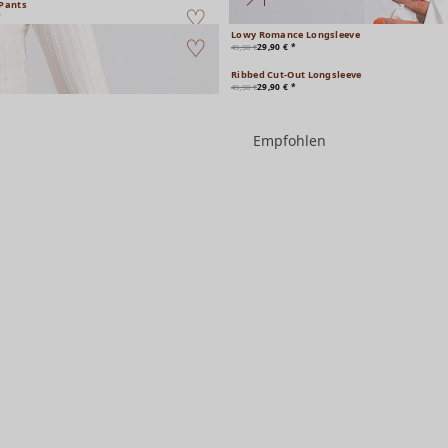
Pants
*
Lowy Romance Longsleeve
29,90 € *
49,90 €
Ribbed Cut-Out Longsleeve
29,90 € *
49,90 €