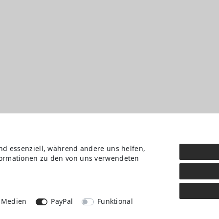
ind essenziell, während andere uns helfen,
nformationen zu den von uns verwendeten
Daten­schutz­erklärung
AGB
Kontakt
Retoure anmelden
Vertrag widerrufen
 Medien
PayPal
Funktional
Mein Konto (anmelden)
Newsletter