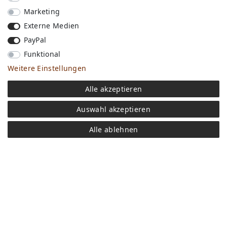
Marketing
Externe Medien
PayPal
Funktional
Weitere Einstellungen
Versandkosten
Alle akzeptieren
Bezahlen
Widerrufs­recht
Auswahl akzeptieren
Impressum
Store
Alle ablehnen
FAQ
Jobs
Daten­schutz­erklärung
AGB
Kontakt
Retoure anmelden
Vertrag widerrufen
Mein Konto (anmelden)
Newsletter