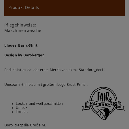
u
ns
Produkt Details
ch
Pflegehinweise:
lis
Maschinenwäsche
te
blaues Basic-Shirt
Design by Doroberger
Endlich ist es da: der erste Merch von tiktok-Star doro_dori !
Unisexshirt in blau mit großem Logo Brust-Print .
Locker und weit geschnitten
Unisex
limitiert
Doro trägt die Größe M.