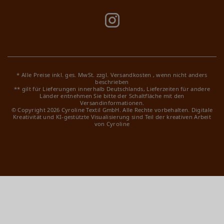
* Alle Preise inkl. ges. MwSt. zzgl.
Versandkosten
, wenn nicht anders
beschrieben
** gilt für Lieferungen innerhalb Deutschlands, Lieferzeiten für andere
Länder entnehmen Sie bitte der Schaltfläche mit den
Versandinformationen.
© Copyright 2026 Cyroline Textil GmbH. Alle Rechte vorbehalten.
Digitale
Kreativität und KI-gestützte Visualisierung sind Teil der kreativen Arbeit
von Cyroline