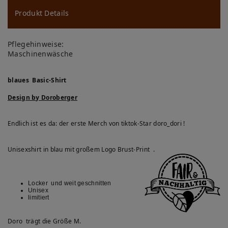
u
ns
Produkt Details
ch
Pflegehinweise:
lis
Maschinenwäsche
te
blaues Basic-Shirt
Design by Doroberger
Endlich ist es da: der erste Merch von tiktok-Star doro_dori !
Unisexshirt in blau mit großem Logo Brust-Print .
Locker und weit geschnitten
Unisex
limitiert
Doro trägt die Größe M.