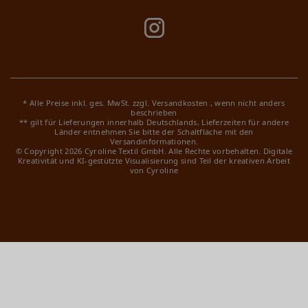
* Alle Preise inkl. ges. MwSt. zzgl.
Versandkosten
, wenn nicht anders
beschrieben
** gilt für Lieferungen innerhalb Deutschlands, Lieferzeiten für andere
Länder entnehmen Sie bitte der Schaltfläche mit den
Versandinformationen.
© Copyright 2026 Cyroline Textil GmbH. Alle Rechte vorbehalten.
Digitale
Kreativität und KI-gestützte Visualisierung sind Teil der kreativen Arbeit
von Cyroline