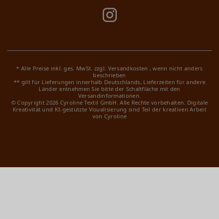
* Alle Preise inkl. ges. MwSt. zzgl.
Versandkosten
, wenn nicht anders
beschrieben
** gilt für Lieferungen innerhalb Deutschlands, Lieferzeiten für andere
Länder entnehmen Sie bitte der Schaltfläche mit den
Versandinformationen.
© Copyright 2026 Cyroline Textil GmbH. Alle Rechte vorbehalten.
Digitale
Kreativität und KI-gestützte Visualisierung sind Teil der kreativen Arbeit
von Cyroline