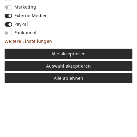
Marketing
Externe Medien
PayPal
Funktional
Weitere Einstellungen
Versandkosten
Alle akzeptieren
Bezahlen
Widerrufs­recht
Auswahl akzeptieren
Impressum
Store
Alle ablehnen
FAQ
Jobs
Daten­schutz­erklärung
AGB
Kontakt
Retoure anmelden
Vertrag widerrufen
Mein Konto (anmelden)
Newsletter