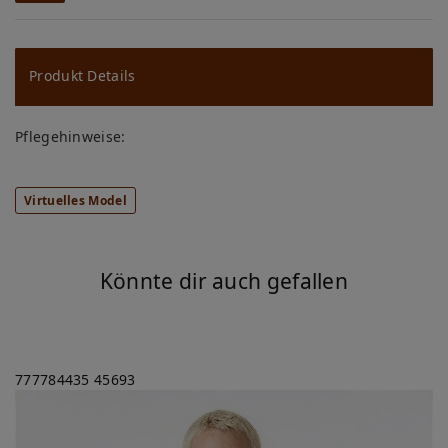
W
u
ns
Produkt Details
ch
Pflegehinweise:
lis
te
Virtuelles Model
Könnte dir auch gefallen
777784435
45693