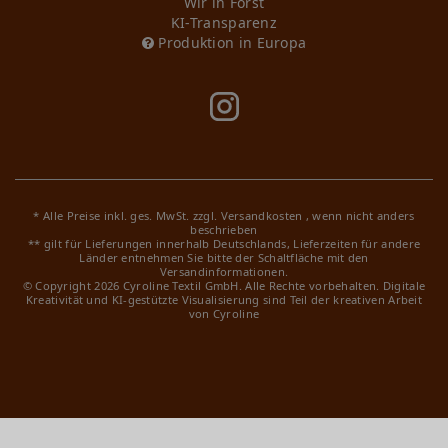
Wir in Forst
KI-Transparenz
Produktion in Europa
* Alle Preise inkl. ges. MwSt. zzgl.
Versandkosten
, wenn nicht anders
beschrieben
** gilt für Lieferungen innerhalb Deutschlands, Lieferzeiten für andere
Länder entnehmen Sie bitte der Schaltfläche mit den
Versandinformationen.
© Copyright 2026 Cyroline Textil GmbH. Alle Rechte vorbehalten.
Digitale
Kreativität und KI-gestützte Visualisierung sind Teil der kreativen Arbeit
von Cyroline