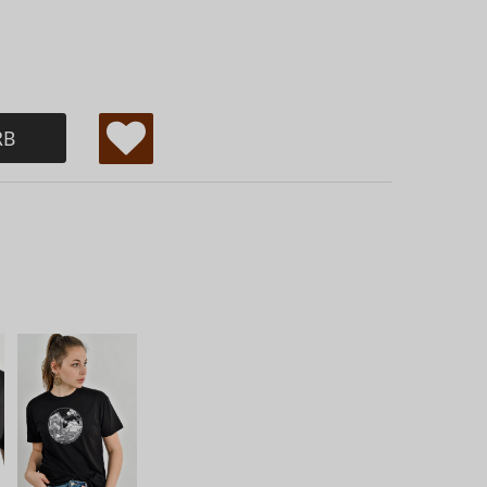
RB
W
u
ns
ch
lis
te