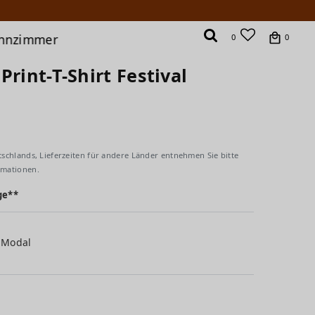
hnzimmer
0
0
Print-T-Shirt Festival
tschlands, Lieferzeiten für andere Länder entnehmen Sie bitte
rmationen.
ge**
 Modal