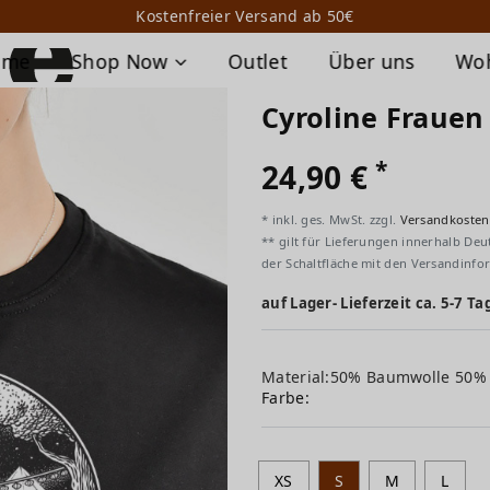
Kostenfreier Versand ab 50€
ome
Shop Now
Outlet
Über uns
Wo
Cyroline Frauen 
*
24,90 €
* inkl. ges. MwSt. zzgl.
Versandkosten
** gilt für Lieferungen innerhalb Deu
der Schaltfläche mit den Versandinfo
auf Lager- Lieferzeit ca. 5-7 Ta
Material:50% Baumwolle 50%
Farbe:
XS
S
M
L