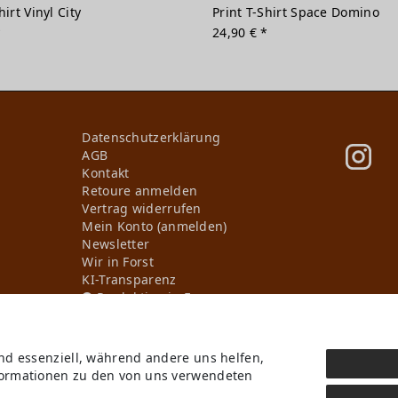
hirt Vinyl City
Print T-Shirt Space Domino
*
24,90 € *
Daten­schutz­erklärung
AGB
Kontakt
Retoure anmelden
Vertrag widerrufen
Mein Konto (anmelden)
Newsletter
Wir in Forst
KI-Transparenz
Produktion in Europa
ind essenziell, während andere uns helfen,
* Alle Preise inkl. ges. MwSt. zzgl.
Versandkosten
, wenn nicht anders beschriebe
nformationen zu den von uns verwendeten
b Deutschlands, Lieferzeiten für andere Länder entnehmen Sie bitte der Schaltflä
GmbH. Alle Rechte vorbehalten.
Digitale Kreativität und KI-gestützte Visualisierun