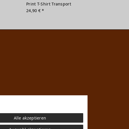
Print T-Shirt Transport
24,90 € *
Alle akzeptieren
n
che mit den Versandinformationen.
g sind Teil der kreativen Arbeit von