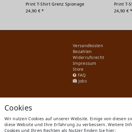
Print T-Shirt Grenz Spionage
Print T-S
24,90 € *
24,90 € 
Versandkosten
Bezahlen
Widerrufs­recht
Impressum
Store
FAQ
Jobs
Cookies
Wir nutzen Cookies auf unserer Website. Einige von diesen s
diese Website und Ihre Erfahrung zu verbessern. Weitere I
** gilt für Lieferungen innerhal
Cookies und Ihren Rechten als Nutzer finden Sie hier:
© Copyright 2026 Cyroline Textil 