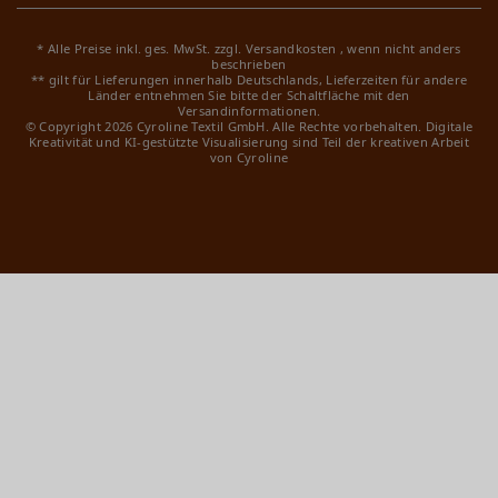
* Alle Preise inkl. ges. MwSt. zzgl.
Versandkosten
, wenn nicht anders
beschrieben
** gilt für Lieferungen innerhalb Deutschlands, Lieferzeiten für andere
Länder entnehmen Sie bitte der Schaltfläche mit den
Versandinformationen.
© Copyright 2026 Cyroline Textil GmbH. Alle Rechte vorbehalten.
Digitale
Kreativität und KI-gestützte Visualisierung sind Teil der kreativen Arbeit
von Cyroline