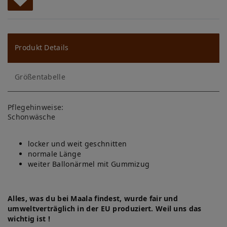
W
u
ns
Produkt Details
ch
Größentabelle
lis
te
Pflegehinweise:
Schonwäsche
locker und weit geschnitten
normale Länge
weiter Ballonärmel mit Gummizug
Alles, was du bei Maala findest, wurde fair und
umweltverträglich in der EU produziert. Weil uns das
wichtig ist !