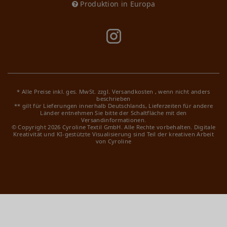
Produktion in Europa
* Alle Preise inkl. ges. MwSt. zzgl.
Versandkosten
, wenn nicht anders
beschrieben
** gilt für Lieferungen innerhalb Deutschlands, Lieferzeiten für andere
Länder entnehmen Sie bitte der Schaltfläche mit den
Versandinformationen.
© Copyright 2026 Cyroline Textil GmbH. Alle Rechte vorbehalten.
Digitale
Kreativität und KI-gestützte Visualisierung sind Teil der kreativen Arbeit
von Cyroline