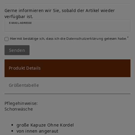
W
u
Gerne informieren wir Sie, sobald der Artikel wieder
verfügbar ist.
ns
E-MAIL-ADRESSE
ch
*
Hiermit bestätige ich, dass ich die
Daten­schutz­erklärung
gelesen habe.
lis
Senden
te
Produkt Details
Größentabelle
Pflegehinweise:
Schonwäsche
große Kapuze Ohne Kordel
von innen angeraut