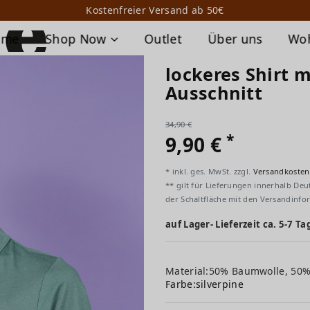
Kostenfreier Versand ab 50€
ome
Shop Now
Outlet
Über uns
Wo
lockeres Shirt 
Ausschnitt
34,90 €
*
9,90 €
* inkl. ges. MwSt. zzgl.
Versandkosten
** gilt für Lieferungen innerhalb Deu
der Schaltfläche mit den Versandinfo
auf Lager- Lieferzeit ca. 5-7 Ta
Material:50% Baumwolle, 50
Farbe:
silverpine