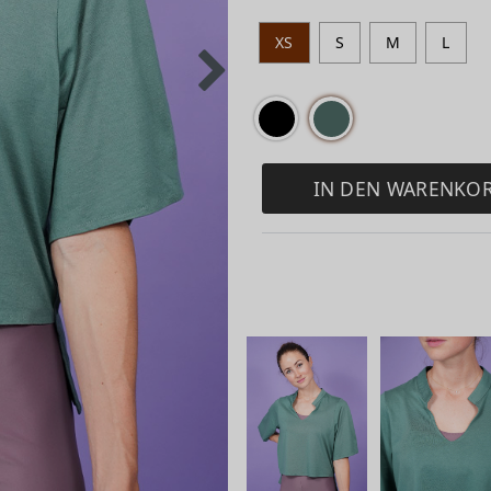
XS
S
M
L
IN DEN WARENKO