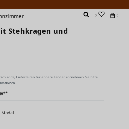
hnzimmer
0
0
mit Stehkragen und
tschlands, Lieferzeiten für andere Länder entnehmen Sie bitte
rmationen.
ge**
% Modal