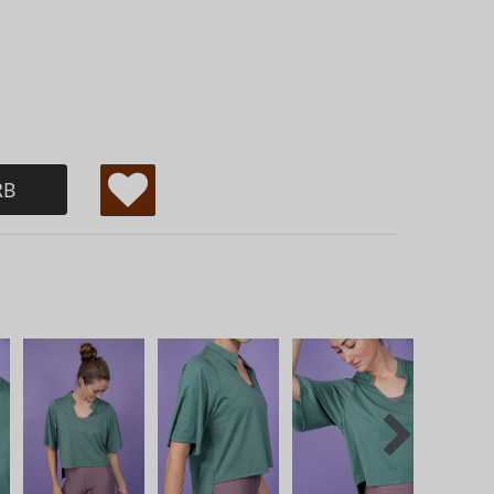
RB
W
u
ns
ch
lis
te