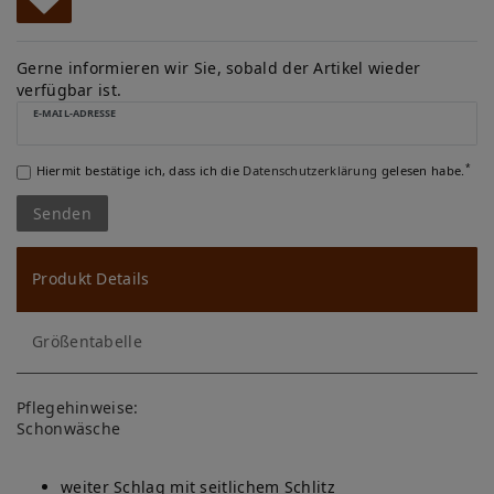
W
u
Gerne informieren wir Sie, sobald der Artikel wieder
verfügbar ist.
ns
E-MAIL-ADRESSE
ch
*
Hiermit bestätige ich, dass ich die
Daten­schutz­erklärung
gelesen habe.
lis
Senden
te
Produkt Details
Größentabelle
Pflegehinweise:
Schonwäsche
weiter Schlag mit seitlichem Schlitz