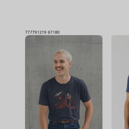
777791219
67180