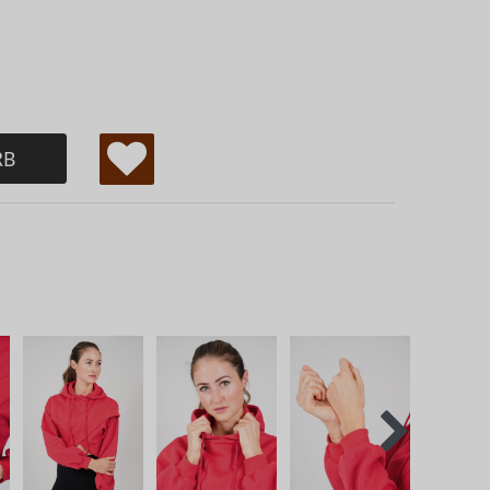
RB
W
u
ns
ch
lis
te