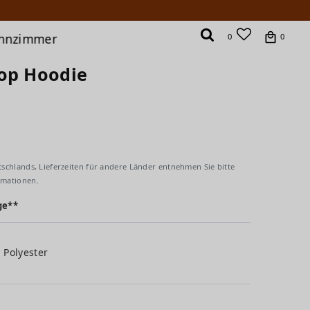
hnzimmer
0
0
rop Hoodie
tschlands, Lieferzeiten für andere Länder entnehmen Sie bitte
rmationen.
ge**
 Polyester