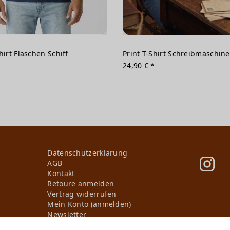
hirt Flaschen Schiff
Print T-Shirt Schreibmaschine
*
24,90 € *
Daten­schutz­erklärung
AGB
Kontakt
Retoure anmelden
Vertrag widerrufen
Mein Konto (anmelden)
Newsletter
Wir in Forst