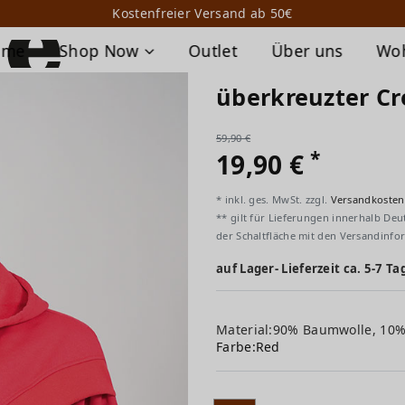
Kostenfreier Versand ab 50€
ome
Shop Now
Outlet
Über uns
Wo
überkreuzter C
59,90 €
*
19,90 €
* inkl. ges. MwSt. zzgl.
Versandkosten
** gilt für Lieferungen innerhalb Deu
der Schaltfläche mit den Versandinfo
auf Lager- Lieferzeit ca. 5-7 Ta
Material:90% Baumwolle, 10%
Farbe:
Red