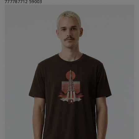
777787712
59003