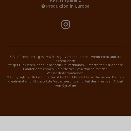
KI-Transparenz
Produktion in Europa
* Alle Preise inkl. ges. MwSt. zzgl.
Versandkosten
, wenn nicht anders
beschrieben
** gilt für Lieferungen innerhalb Deutschlands, Lieferzeiten für andere
Länder entnehmen Sie bitte der Schaltfläche mit den
Versandinformationen.
© Copyright 2026 Cyroline Textil GmbH. Alle Rechte vorbehalten.
Digitale
Kreativität und KI-gestützte Visualisierung sind Teil der kreativen Arbeit
von Cyroline