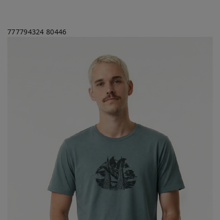
777794324
80446