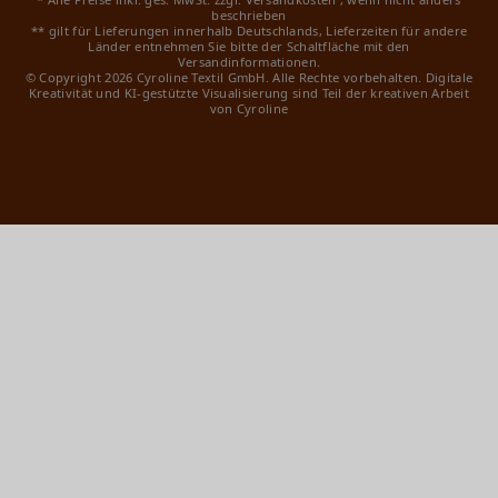
beschrieben
** gilt für Lieferungen innerhalb Deutschlands, Lieferzeiten für andere
Länder entnehmen Sie bitte der Schaltfläche mit den
Versandinformationen.
© Copyright 2026 Cyroline Textil GmbH. Alle Rechte vorbehalten.
Digitale
Kreativität und KI-gestützte Visualisierung sind Teil der kreativen Arbeit
von Cyroline