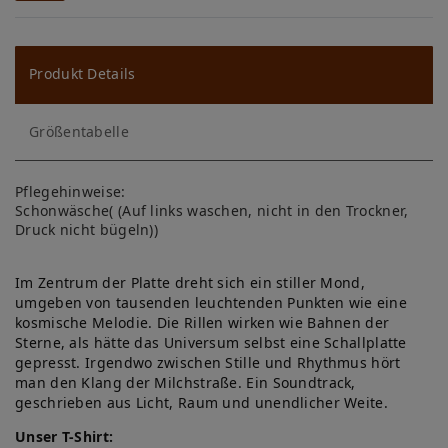
W
u
ns
Produkt Details
ch
Größentabelle
lis
te
Pflegehinweise:
Schonwäsche( (Auf links waschen, nicht in den Trockner,
Druck nicht bügeln))
Im Zentrum der Platte dreht sich ein stiller Mond,
umgeben von tausenden leuchtenden Punkten wie eine
kosmische Melodie. Die Rillen wirken wie Bahnen der
Sterne, als hätte das Universum selbst eine Schallplatte
gepresst. Irgendwo zwischen Stille und Rhythmus hört
man den Klang der Milchstraße. Ein Soundtrack,
geschrieben aus Licht, Raum und unendlicher Weite.
Unser T-Shirt: