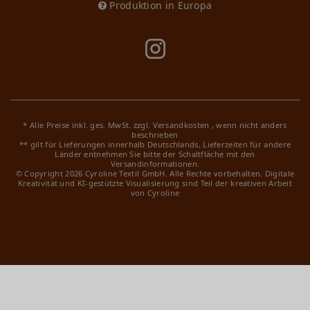
Produktion in Europa
* Alle Preise inkl. ges. MwSt. zzgl.
Versandkosten
, wenn nicht anders
beschrieben
** gilt für Lieferungen innerhalb Deutschlands, Lieferzeiten für andere
Länder entnehmen Sie bitte der Schaltfläche mit den
Versandinformationen.
© Copyright 2026 Cyroline Textil GmbH. Alle Rechte vorbehalten.
Digitale
Kreativität und KI-gestützte Visualisierung sind Teil der kreativen Arbeit
von Cyroline