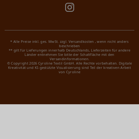
* Alle Preise inkl. ges. MwSt. zzgl.
Versandkosten
, wenn nicht anders
beschrieben
** gilt für Lieferungen innerhalb Deutschlands, Lieferzeiten für andere
Länder entnehmen Sie bitte der Schaltfläche mit den
Versandinformationen.
© Copyright 2026 Cyroline Textil GmbH. Alle Rechte vorbehalten.
Digitale
Kreativität und KI-gestützte Visualisierung sind Teil der kreativen Arbeit
von Cyroline