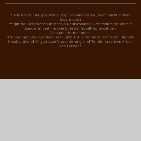
* Alle Preise inkl. ges. MwSt. zzgl.
Versandkosten
, wenn nicht anders
beschrieben
** gilt für Lieferungen innerhalb Deutschlands, Lieferzeiten für andere
Länder entnehmen Sie bitte der Schaltfläche mit den
Versandinformationen.
© Copyright 2026 Cyroline Textil GmbH. Alle Rechte vorbehalten.
Digitale
Kreativität und KI-gestützte Visualisierung sind Teil der kreativen Arbeit
von Cyroline