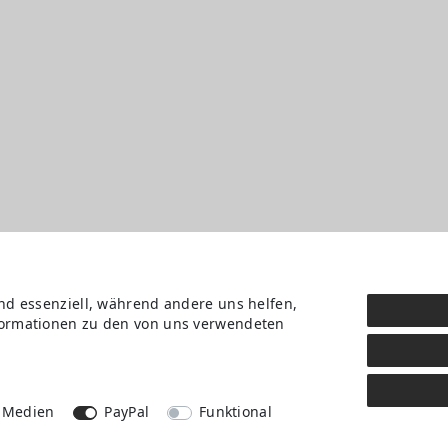
ind essenziell, während andere uns helfen,
nformationen zu den von uns verwendeten
Daten­schutz­erklärung
AGB
Kontakt
Retoure anmelden
Vertrag widerrufen
 Medien
PayPal
Funktional
Mein Konto (anmelden)
Newsletter