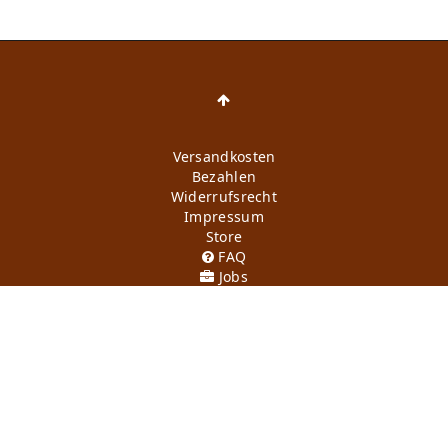
Versandkosten
Bezahlen
Widerrufs­recht
Impressum
Store
FAQ
Jobs
Daten­schutz­erklärung
AGB
Kontakt
Retoure anmelden
Vertrag widerrufen
Mein Konto (anmelden)
Newsletter