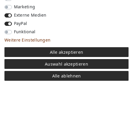
Marketing
Externe Medien
PayPal
Funktional
Weitere Einstellungen
Versandkosten
Alle akzeptieren
Bezahlen
Widerrufs­recht
Auswahl akzeptieren
Impressum
Store
Alle ablehnen
FAQ
Jobs
Daten­schutz­erklärung
AGB
Kontakt
Retoure anmelden
Vertrag widerrufen
Mein Konto (anmelden)
Newsletter