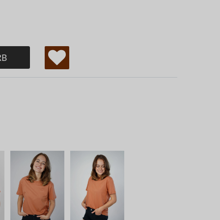
RB
W
u
ns
ch
lis
te