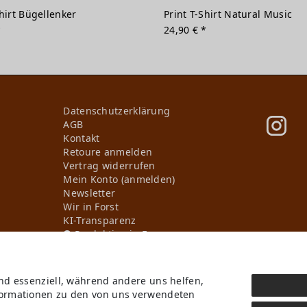
Shirt Bügellenker
Print T-Shirt Natural Music
*
24,90 € *
Daten­schutz­erklärung
AGB
Kontakt
Retoure anmelden
Vertrag widerrufen
Mein Konto (anmelden)
Newsletter
Wir in Forst
KI-Transparenz
Produktion in Europa
ind essenziell, während andere uns helfen,
* Alle Preise inkl. ges. MwSt. zzgl.
Versandkosten
, wenn nicht anders beschriebe
nformationen zu den von uns verwendeten
b Deutschlands, Lieferzeiten für andere Länder entnehmen Sie bitte der Schaltflä