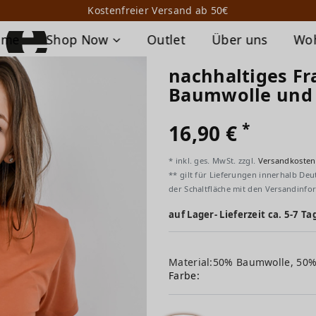
Kostenfreier Versand ab 50€
ome
Shop Now
Outlet
Über uns
Wo
nachhaltiges Fr
Baumwolle und
*
16,90 €
* inkl. ges. MwSt. zzgl.
Versandkosten
** gilt für Lieferungen innerhalb Deu
der Schaltfläche mit den Versandinfo
auf Lager- Lieferzeit ca. 5-7 Ta
Material:50% Baumwolle, 50
Farbe: