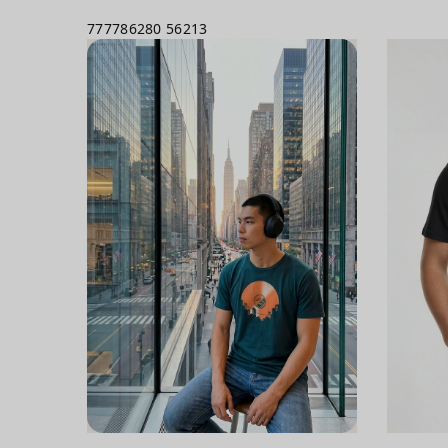
777786280
56213