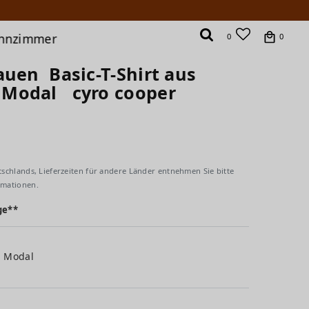
hnzimmer
0
0
auen Basic-T-Shirt aus
 Modal cyro cooper
tschlands, Lieferzeiten für andere Länder entnehmen Sie bitte
rmationen.
ge**
% Modal