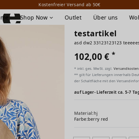
Kostenfreier Versand ab 50€
ome
Shop Now
Outlet
Über uns
Wo
testartikel
asd dw2 33123123123 teeeee
*
102,00 €
* inkl. ges. MwSt. zzgl.
Versandkosten
** gilt für Lieferungen innerhalb Deu
der Schaltfläche mit den Versandinfo
auf Lager- Lieferzeit ca. 5-7 Ta
Material:hj
Farbe:
berry red