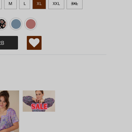
M
L
XL
XXL
3XL
RB
W
u
ns
ch
lis
te