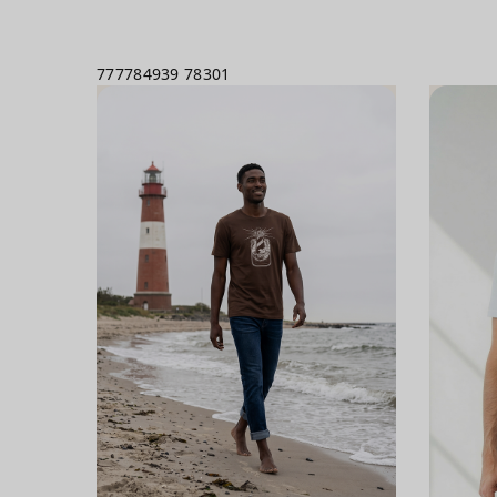
777784939
78301