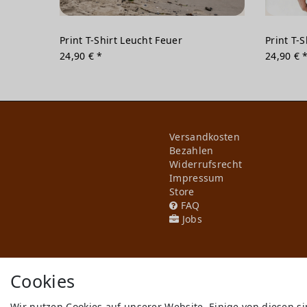
Print T-Shirt Leucht Feuer
Print T-
24,90 € *
24,90 € 
Versandkosten
Bezahlen
Widerrufs­recht
Impressum
Store
FAQ
Jobs
Cookies
Wir nutzen Cookies auf unserer Website. Einige von diesen s