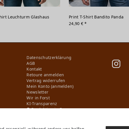
Shirt Leuchturm Glashaus
Print T-Shirt Bandito Panda
*
24,90 € *
Daten­schutz­erklärung
AGB
Kontakt
Retoure anmelden
Vertrag widerrufen
Mein Konto (anmelden)
Newsletter
Wir in Forst
KI-Transparenz
Produktion in Europa
ind essenziell, während andere uns helfen,