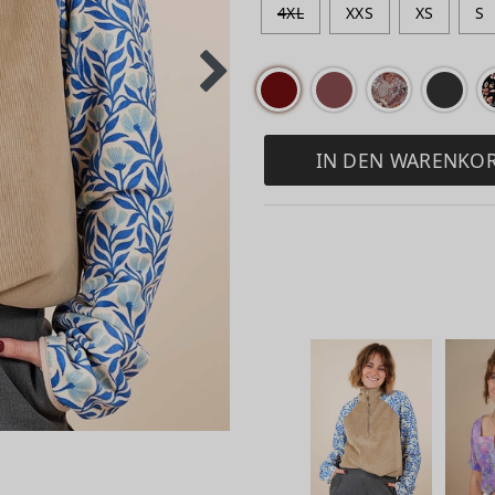
4XL
XXS
XS
S
IN DEN WARENKO