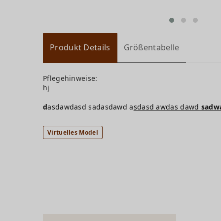
Produkt Details
Größentabelle
Pflegehinweise:
hj
d
asdawdasd sadasdawd a
sdasd awdas dawd
sadw
Virtuelles Model