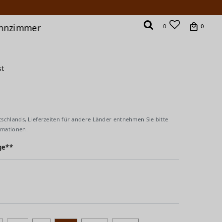
hnzimmer
0
0
st
tschlands, Lieferzeiten für andere Länder entnehmen Sie bitte
rmationen.
ge**