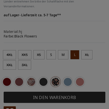
Länder entnehmen Sie bitte der Schaltfläche mit den
Versandinformationen.
auf Lager- Lieferzeit ca. 5-7 Tage**
Material:hj
Farbe:
Black Flowers
4XL
XXS
XS
S
M
L
XL
XXL
3XL
IN DEN WARENKORB