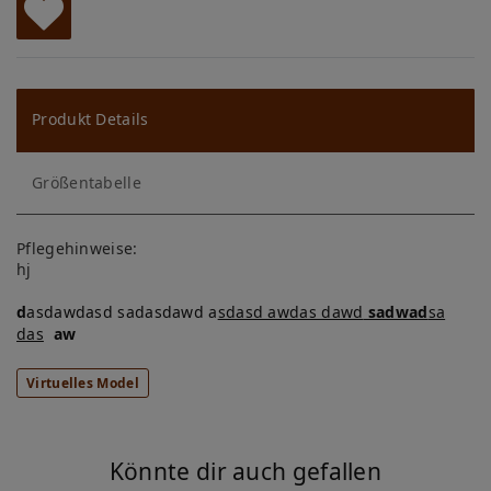
W
u
ns
Produkt Details
ch
Größentabelle
lis
te
Pflegehinweise:
hj
d
asdawdasd sadasdawd a
sdasd awdas dawd
sadwad
sa
das
aw
Virtuelles Model
Könnte dir auch gefallen