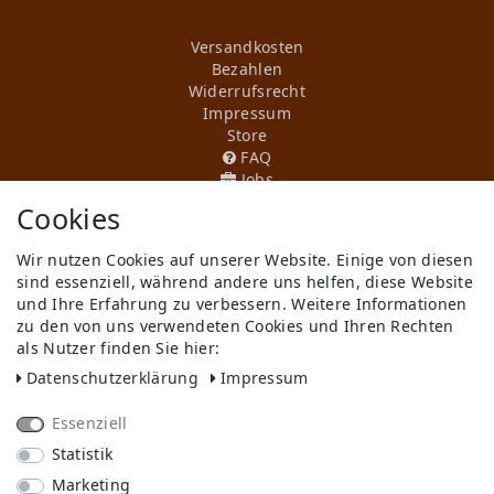
Versandkosten
Bezahlen
Widerrufs­recht
Impressum
Store
FAQ
Jobs
Cookies
Daten­schutz­erklärung
AGB
Wir nutzen Cookies auf unserer Website. Einige von diesen
Kontakt
sind essenziell, während andere uns helfen, diese Website
Retoure anmelden
und Ihre Erfahrung zu verbessern. Weitere Informationen
Vertrag widerrufen
zu den von uns verwendeten Cookies und Ihren Rechten
Mein Konto (anmelden)
als Nutzer finden Sie hier:
Newsletter
Daten­schutz­erklärung
Impressum
Wir in Forst
KI-Transparenz
Produktion in Europa
Essenziell
Statistik
Marketing