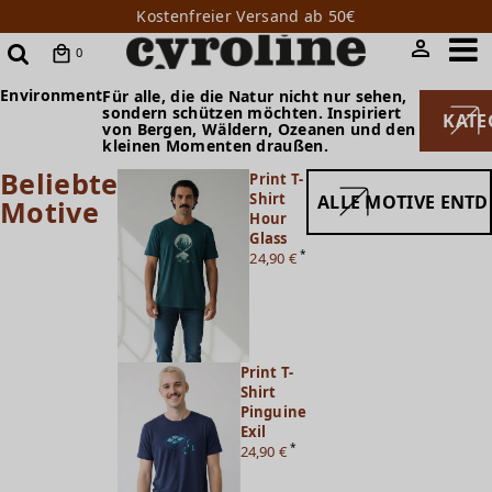
Kostenfreier Versand ab 50€
0
Environment
Für alle, die die Natur nicht nur sehen,
sondern schützen möchten. Inspiriert
KATE
von Bergen, Wäldern, Ozeanen und den
kleinen Momenten draußen.
Beliebte
Print T-
Shirt
ALLE MOTIVE ENT
Motive
Hour
Glass
*
24,90 €
Print T-
Shirt
Pinguine
Exil
*
24,90 €