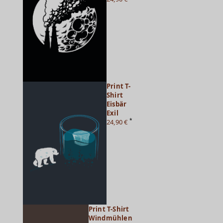
Print T-
Shirt
Eisbär
Exil
*
24,90 €
Print T-Shirt
Windmühlen