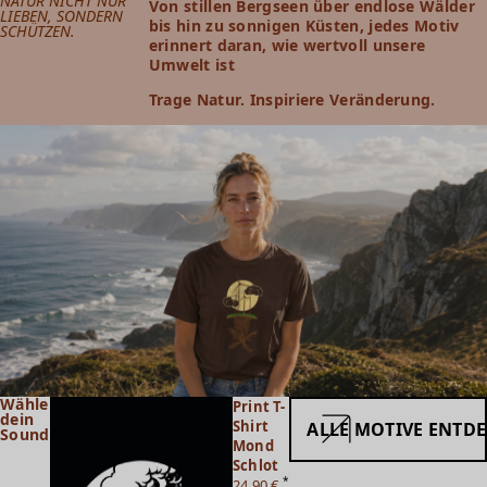
NATUR NICHT NUR
Von stillen Bergseen über endlose Wälder
LIEBEN, SONDERN
bis hin zu sonnigen Küsten, jedes Motiv
SCHÜTZEN.
erinnert daran, wie wertvoll unsere
Umwelt ist
Trage Natur. Inspiriere Veränderung.
Wähle
Print T-
dein
Shirt
ALLE MOTIVE ENTD
Sound
Mond
Schlot
*
24,90 €