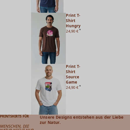
Print T-
Shirt
Hungry
*
24,90 €
Print T-
Shirt
Source
Game
*
24,90 €
PRINTSHIRTS FÜR
Unsere Designs entstehen aus der Liebe
zur Natur.
MENSCHEN, DIE