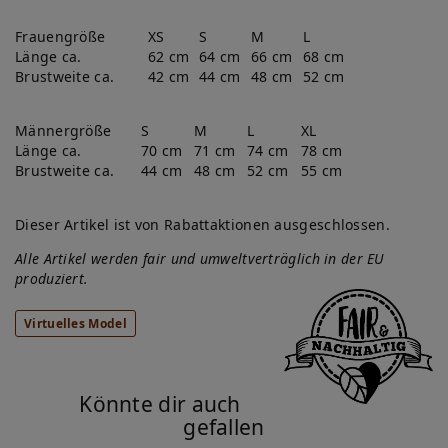
Frauengröße
XS
S
M
L
Länge ca.
62 cm
64 cm
66 cm
68 cm
Brustweite ca.
42 cm
44 cm
48 cm
52 cm
Männergröße
S
M
L
XL
Länge ca.
70 cm
71 cm
74 cm
78 cm
Brustweite ca.
44 cm
48 cm
52 cm
55 cm
Dieser Artikel ist von Rabattaktionen ausgeschlossen.
Alle Artikel werden fair und umweltverträglich in der EU
produziert.
Virtuelles Model
Könnte dir auch
gefallen