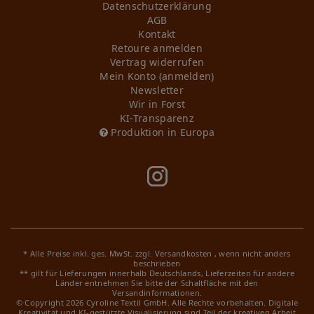
Daten­schutz­erklärung
AGB
Kontakt
Retoure anmelden
Vertrag widerrufen
Mein Konto (anmelden)
Newsletter
Wir in Forst
KI-Transparenz
Produktion in Europa
* Alle Preise inkl. ges. MwSt. zzgl.
Versandkosten
, wenn nicht anders
beschrieben
** gilt für Lieferungen innerhalb Deutschlands, Lieferzeiten für andere
Länder entnehmen Sie bitte der Schaltfläche mit den
Versandinformationen.
© Copyright 2026 Cyroline Textil GmbH. Alle Rechte vorbehalten.
Digitale
Kreativität und KI-gestützte Visualisierung sind Teil der kreativen Arbeit