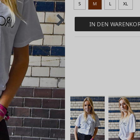
S
M
L
XL
IN DEN WARENKO