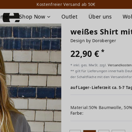
Kostenfreier Versand ab 50€
ome
Shop Now
Outlet
Über uns
Wo
weißes Shirt mi
Design by Doroberger
*
22,90 €
* inkl. ges. MwSt. zzgl.
Versandkosten
** gilt für Lieferungen innerhalb Deu
der Schaltfläche mit den Versandinfo
auf Lager- Lieferzeit ca. 5-7 Ta
Material:50% Baumwolle, 50
Farbe: