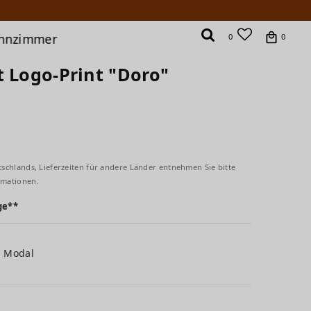
hnzimmer
0
0
t Logo-Print "Doro"
tschlands, Lieferzeiten für andere Länder entnehmen Sie bitte
rmationen.
ge**
% Modal