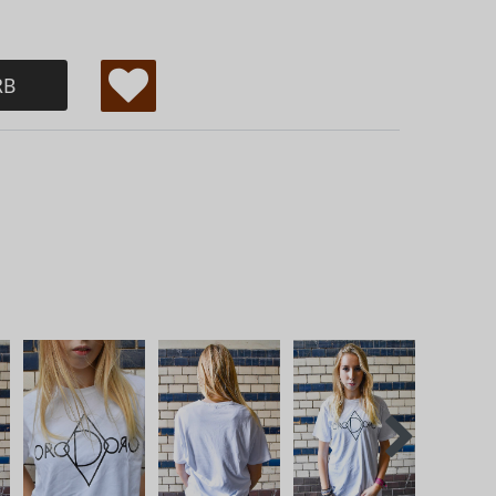
RB
W
u
ns
ch
lis
te