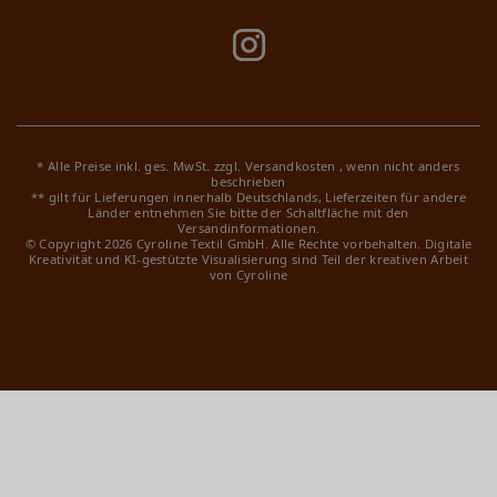
* Alle Preise inkl. ges. MwSt. zzgl.
Versandkosten
, wenn nicht anders
beschrieben
** gilt für Lieferungen innerhalb Deutschlands, Lieferzeiten für andere
Länder entnehmen Sie bitte der Schaltfläche mit den
Versandinformationen.
© Copyright 2026 Cyroline Textil GmbH. Alle Rechte vorbehalten.
Digitale
Kreativität und KI-gestützte Visualisierung sind Teil der kreativen Arbeit
von Cyroline