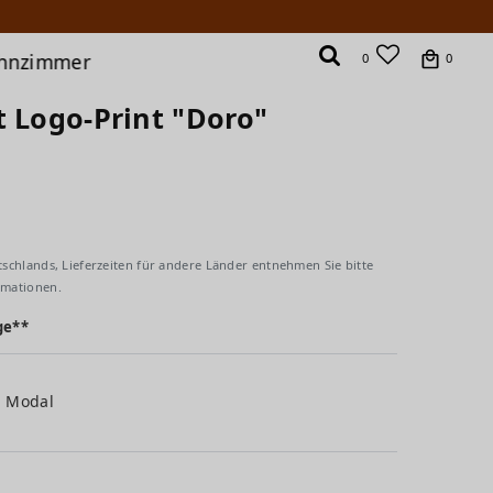
hnzimmer
0
0
t Logo-Print "Doro"
tschlands, Lieferzeiten für andere Länder entnehmen Sie bitte
rmationen.
ge**
% Modal