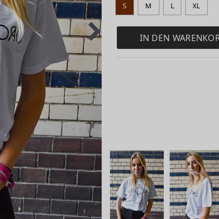
S
M
L
XL
IN DEN WARENKO