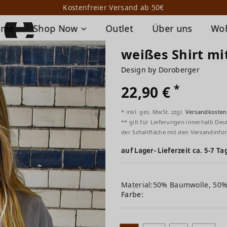
Kostenfreier Versand ab 50€
ome
Shop Now
Outlet
Über uns
Wo
weißes Shirt mi
Design by Doroberger
*
22,90 €
* inkl. ges. MwSt. zzgl.
Versandkosten
** gilt für Lieferungen innerhalb Deu
der Schaltfläche mit den Versandinfo
auf Lager- Lieferzeit ca. 5-7 Ta
Material:50% Baumwolle, 50
Farbe: