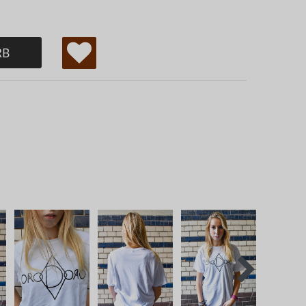
RB
W
u
ns
ch
lis
te