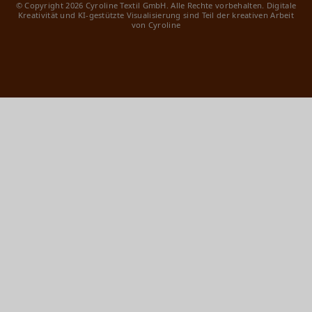
© Copyright 2026 Cyroline Textil GmbH. Alle Rechte vorbehalten.
Digitale
Kreativität und KI-gestützte Visualisierung sind Teil der kreativen Arbeit
von Cyroline