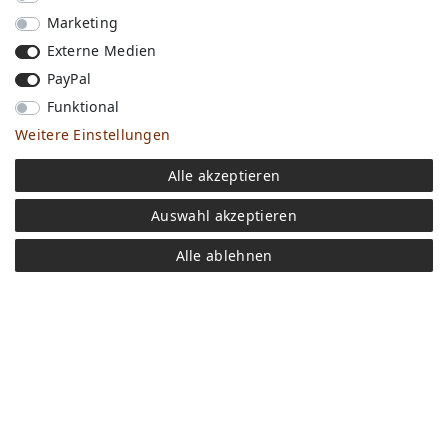
Marketing
Externe Medien
PayPal
Funktional
Weitere Einstellungen
Versandkosten
Alle akzeptieren
Bezahlen
Widerrufs­recht
Auswahl akzeptieren
Impressum
Store
Alle ablehnen
FAQ
Jobs
Daten­schutz­erklärung
AGB
Kontakt
Retoure anmelden
Vertrag widerrufen
Mein Konto (anmelden)
Newsletter