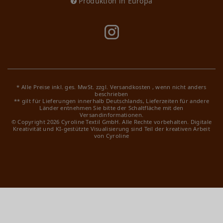
Produktion in Europa
* Alle Preise inkl. ges. MwSt. zzgl.
Versandkosten
, wenn nicht anders
beschrieben
** gilt für Lieferungen innerhalb Deutschlands, Lieferzeiten für andere
Länder entnehmen Sie bitte der Schaltfläche mit den
Versandinformationen.
© Copyright 2026 Cyroline Textil GmbH. Alle Rechte vorbehalten.
Digitale
Kreativität und KI-gestützte Visualisierung sind Teil der kreativen Arbeit
von Cyroline