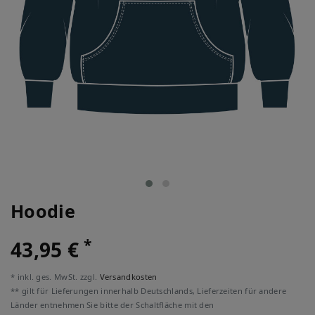
Hoodie
*
43,95 €
* inkl. ges. MwSt. zzgl.
Versandkosten
** gilt für Lieferungen innerhalb Deutschlands, Lieferzeiten für andere
Länder entnehmen Sie bitte der Schaltfläche mit den