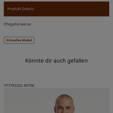
u
ns
Produkt Details
ch
Pflegehinweise:
lis
te
Virtuelles Model
Könnte dir auch gefallen
777792202
69756