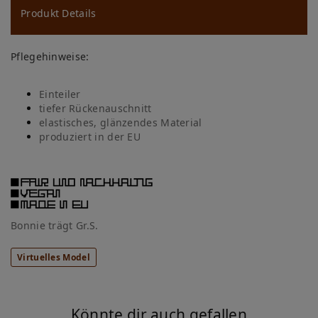
ns
Produkt Details
ch
Pflegehinweise:
lis
te
Einteiler
tiefer Rückenauschnitt
elastisches, glänzendes Material
produziert in der EU
Bonnie t
rägt Gr.S.
Virtuelles Model
Könnte dir auch gefallen