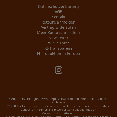
Daten­schutz­erklärung
AGB
Kontakt
Retoure anmelden
Vertrag widerrufen
Mein Konto (anmelden)
Newsletter
Wir in Forst
KI-Transparenz
Produktion in Europa
* Alle Preise inkl. ges. MwSt. zzgl.
Versandkosten
, wenn nicht anders
beschrieben
** gilt für Lieferungen innerhalb Deutschlands, Lieferzeiten für andere
Länder entnehmen Sie bitte der Schaltfläche mit den
Versandinformationen.
© Copyright 2026 Cyroline Textil GmbH. Alle Rechte vorbehalten.
Digitale