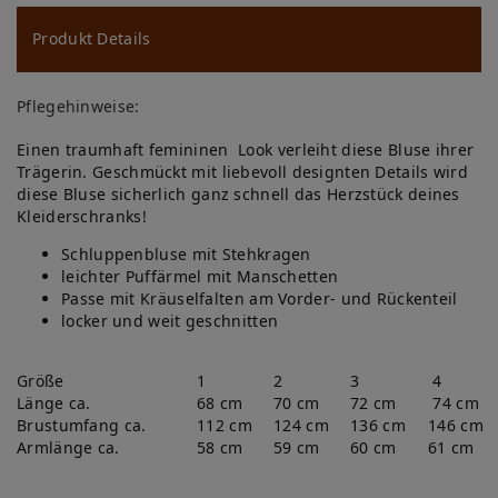
u
ns
Produkt Details
ch
Pflegehinweise:
lis
Einen traumhaft femininen Look verleiht diese Bluse ihrer
te
Trägerin. Geschmückt mit liebevoll designten Details wird
diese Bluse sicherlich ganz schnell das Herzstück deines
Kleiderschranks!
Schluppenbluse mit Stehkragen
leichter Puffärmel mit Manschetten
Passe mit Kräuselfalten am Vorder- und Rückenteil
locker und weit geschnitten
Größe
1
2
3
4
Länge ca.
68 cm
70 cm
72 cm
74 cm
Brustumfang ca.
112 cm
124 cm
136 cm
146 cm
Armlänge ca.
58 cm
59 cm
60 cm
61 cm