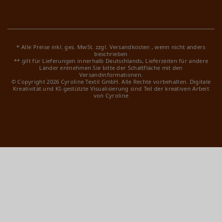
* Alle Preise inkl. ges. MwSt. zzgl.
Versandkosten
, wenn nicht anders
beschrieben
** gilt für Lieferungen innerhalb Deutschlands, Lieferzeiten für andere
Länder entnehmen Sie bitte der Schaltfläche mit den
Versandinformationen.
© Copyright 2026 Cyroline Textil GmbH. Alle Rechte vorbehalten.
Digitale
Kreativität und KI-gestützte Visualisierung sind Teil der kreativen Arbeit
von Cyroline