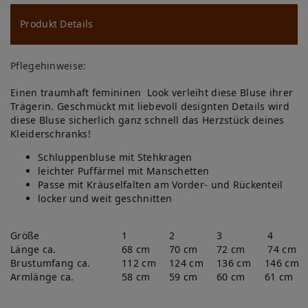
u
ns
Produkt Details
ch
Pflegehinweise:
lis
Einen traumhaft femininen Look verleiht diese Bluse ihrer
te
Trägerin. Geschmückt mit liebevoll designten Details wird
diese Bluse sicherlich ganz schnell das Herzstück deines
Kleiderschranks!
Schluppenbluse mit Stehkragen
leichter Puffärmel mit Manschetten
Passe mit Kräuselfalten am Vorder- und Rückenteil
locker und weit geschnitten
Größe
1
2
3
4
Länge ca.
68 cm
70 cm
72 cm
74 cm
Brustumfang ca.
112 cm
124 cm
136 cm
146 cm
Armlänge ca.
58 cm
59 cm
60 cm
61 cm