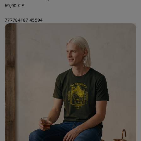
69,90 € *
777784187
45594