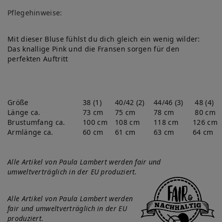
ch
Pflegehinweise:
lis
te
Mit dieser Bluse fühlst du dich gleich ein wenig wilder:
Das knallige Pink und die Fransen sorgen für den
perfekten Auftritt
Größe
38 (1)
40/42 (2)
44/46 (3)
48 (4)
Länge ca.
73 cm
75 cm
78 cm
80 cm
Brustumfang ca.
100 cm
108 cm
118 cm
126 cm
Armlänge ca.
60 cm
61 cm
63 cm
64 cm
Alle Artikel von Paula Lambert werden fair und
umweltverträglich in der EU produziert.
Alle Artikel von Paula Lambert werden
fair und umweltverträglich in der EU
produziert.