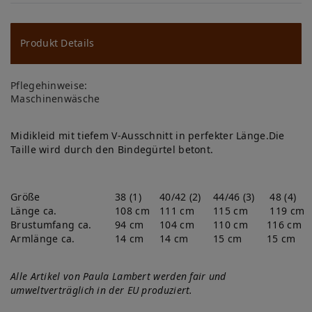
u
ns
Produkt Details
ch
Pflegehinweise:
lis
Maschinenwäsche
te
Midikleid mit tiefem V-Ausschnitt in perfekter Länge.Die
Taille wird durch den Bindegürtel betont.
Größe
38 (1)
40/42 (2)
44/46 (3)
48 (4)
Länge ca.
108 cm
111 cm
115 cm
119 cm
Brustumfang ca.
94 cm
104 cm
110 cm
116 cm
Armlänge ca.
14 cm
14 cm
15 cm
15 cm
Alle Artikel von Paula Lambert werden fair und
umweltverträglich in der EU produziert.