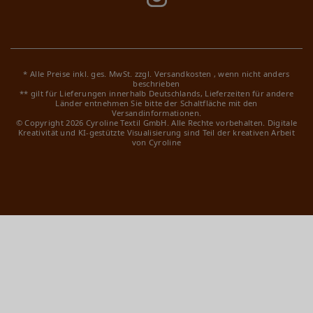
* Alle Preise inkl. ges. MwSt. zzgl.
Versandkosten
, wenn nicht anders
beschrieben
** gilt für Lieferungen innerhalb Deutschlands, Lieferzeiten für andere
Länder entnehmen Sie bitte der Schaltfläche mit den
Versandinformationen.
© Copyright 2026 Cyroline Textil GmbH. Alle Rechte vorbehalten.
Digitale
Kreativität und KI-gestützte Visualisierung sind Teil der kreativen Arbeit
von Cyroline