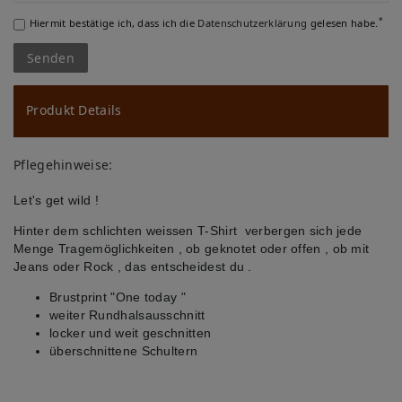
ch
*
Hiermit bestätige ich, dass ich die
Daten­schutz­erklärung
gelesen habe.
lis
Senden
te
Produkt Details
Pflegehinweise:
Let's get wild !
Hinter dem schlichten weissen T-Shirt verbergen sich jede
Menge Tragemöglichkeiten , ob geknotet oder offen , ob mit
Jeans oder Rock
, das entscheidest du .
Brustprint "One today "
weiter Rundhalsausschnitt
locker und weit geschnitten
überschnittene Schultern