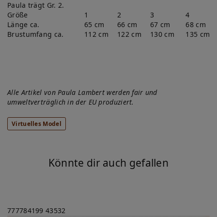
Paula trägt Gr. 2.
Größe
1
2
3
4
Länge ca.
65 cm
66 cm
67 cm
68 cm
Brustumfang ca.
112 cm
122 cm
130 cm
135 cm
Alle Artikel von Paula Lambert werden fair und
umweltverträglich in der EU produziert.
Virtuelles Model
Könnte dir auch gefallen
777784199
43532