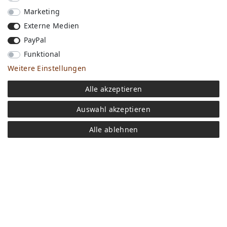
Marketing
Externe Medien
PayPal
Funktional
Weitere Einstellungen
Versandkosten
Alle akzeptieren
Bezahlen
Widerrufs­recht
Auswahl akzeptieren
Impressum
Store
Alle ablehnen
FAQ
Jobs
Daten­schutz­erklärung
AGB
Kontakt
Retoure anmelden
Vertrag widerrufen
Mein Konto (anmelden)
Newsletter