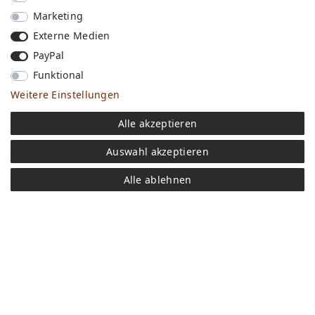
Marketing
Externe Medien
PayPal
Funktional
Weitere Einstellungen
Versandkosten
Alle akzeptieren
Bezahlen
Widerrufs­recht
Auswahl akzeptieren
Impressum
Store
Alle ablehnen
FAQ
Jobs
Daten­schutz­erklärung
AGB
Kontakt
Retoure anmelden
Vertrag widerrufen
Mein Konto (anmelden)
Newsletter