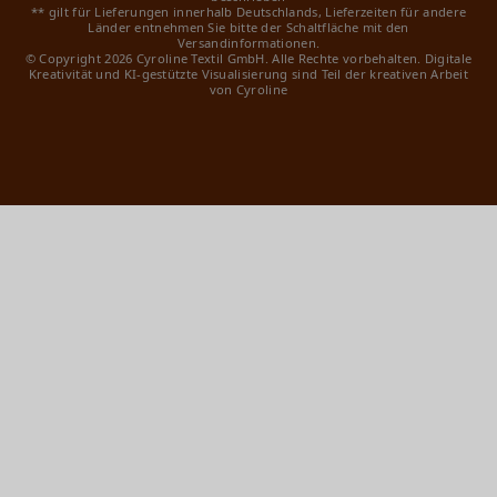
** gilt für Lieferungen innerhalb Deutschlands, Lieferzeiten für andere
Länder entnehmen Sie bitte der Schaltfläche mit den
Versandinformationen.
© Copyright 2026 Cyroline Textil GmbH. Alle Rechte vorbehalten.
Digitale
Kreativität und KI-gestützte Visualisierung sind Teil der kreativen Arbeit
von Cyroline