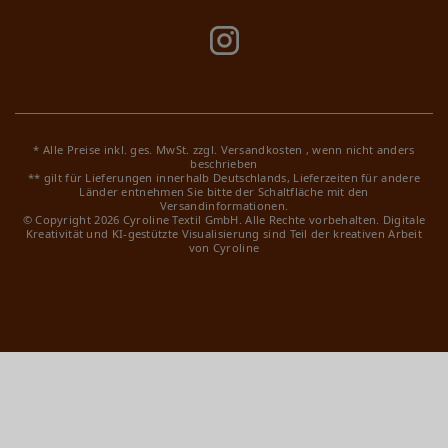
* Alle Preise inkl. ges. MwSt. zzgl.
Versandkosten
, wenn nicht anders
beschrieben
** gilt für Lieferungen innerhalb Deutschlands, Lieferzeiten für andere
Länder entnehmen Sie bitte der Schaltfläche mit den
Versandinformationen.
© Copyright 2026 Cyroline Textil GmbH. Alle Rechte vorbehalten.
Digitale
Kreativität und KI-gestützte Visualisierung sind Teil der kreativen Arbeit
von Cyroline