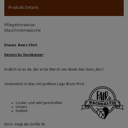
u
ns
Produkt Details
ch
Pflegehinweise:
lis
Maschinenwäsche
te
blaues Basic-Shirt
Design by Doroberger
Endlich ist es da: der erste Merch von tiktok-Star doro_dori !
Unisexshirt in blau mit großem Logo Brust-Print .
Locker und weit geschnitten
Unisex
limitiert
Doro trägt die Größe M.