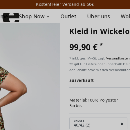
Kostenfreier Versand ab 50€
ome
Shop Now
Outlet
Über uns
Wo
Kleid in Wickel
*
99,90 €
* inkl. ges. MwSt. zzgl.
Versandkosten
** gilt für Lieferungen innerhalb Deu
der Schaltfläche mit den Versandinfo
ausverkauft
Material:100% Polyester
Farbe:
GRÖSSE