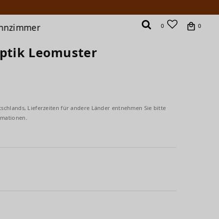
hnzimmer
0
0
optik Leomuster
tschlands, Lieferzeiten für andere Länder entnehmen Sie bitte
rmationen.