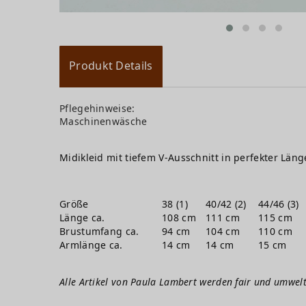
Produkt Details
Pflegehinweise:
Maschinenwäsche
Midikleid mit tiefem V-Ausschnitt in perfekter Län
Größe
38 (1)
40/42 (2)
44/46 (3)
Länge ca.
108 cm
111 cm
115 cm
Brustumfang ca.
94 cm
104 cm
110 cm
Armlänge ca.
14 cm
14 cm
15 cm
Alle Artikel von Paula Lambert werden fair und umwelt