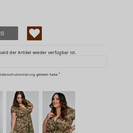
RB
W
u
ald der Artikel wieder verfügbar ist.
ns
ch
*
Daten­schutz­erklärung
gelesen habe.
lis
te