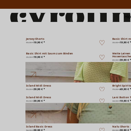
H
Jersey Shorts
Basic Shirt 
19,90 € *
19,90 € 
59,90 €
39,90 €
Basic Shirt mit Saum zum Binden
Weite Leinen
Hosentasche
19,90 € *
39,90 €
39,90 € 
89,90 €
Island Midi Dress
Bright Spirit
39,90 € *
49,90 € 
59,90 €
79,90 €
Island Midi Dress
Lani Button 
39,90 € *
19,90 € 
59,90 €
34,90 €
Island Basic Dress
Nalu Shorts
39,90 € *
39,90 € 
54,90 €
69,90 €