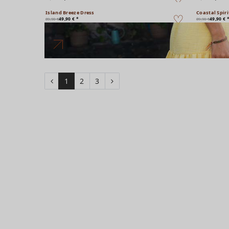
Island Breeze Dress
Coastal Spiri
49,90 € *
49,90 € 
89,90 €
89,90 €
1
2
3