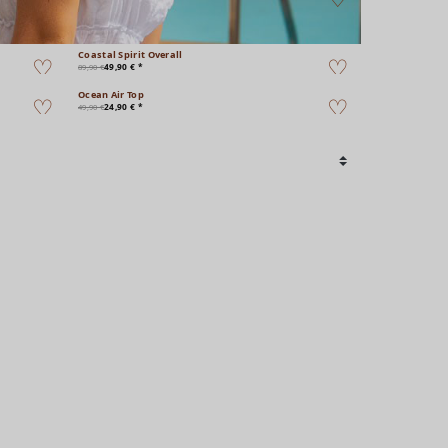
Coastal Spirit Overall
49,90 € *
89,90 €
Ocean Air Top
24,90 € *
49,90 €