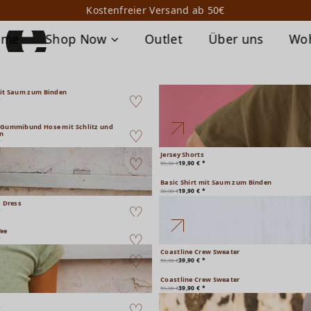
Kostenfreier Versand ab 50€
ome
Shop Now
Outlet
Über uns
Wo
mit Saum zum Binden
*
 Gummibund Hose mit Schlitz und
n
*
Jersey Shorts
19,90 € *
59,90 €
Basic Shirt mit Saum zum Binden
19,90 € *
39,90 €
s Dress
*
Tee
*
Coastline Crew Sweater
39,90 € *
59,90 €
Coastline Crew Sweater
39,90 € *
59,90 €
*