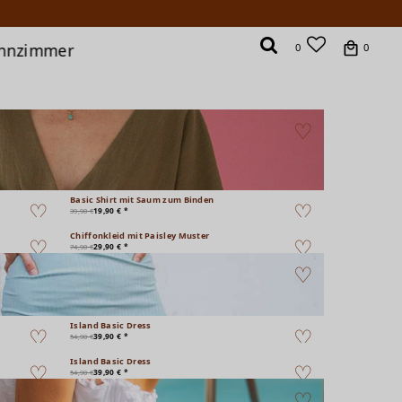
hnzimmer
0
0
Basic Shirt mit Saum zum Binden
19,90 € *
39,90 €
Chiffonkleid mit Paisley Muster
29,90 € *
74,90 €
Island Basic Dress
39,90 € *
54,90 €
Island Basic Dress
39,90 € *
54,90 €