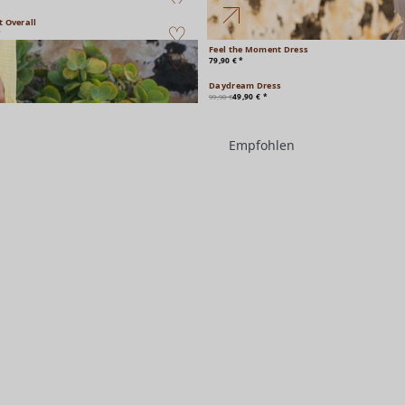
t Overall
*
Feel the Moment Dress
79,90 € *
Daydream Dress
49,90 € *
99,90 €