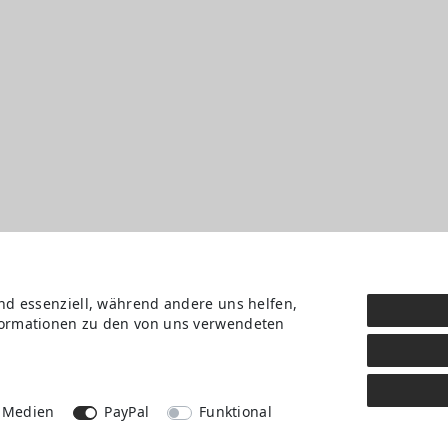
ind essenziell, während andere uns helfen,
nformationen zu den von uns verwendeten
Daten­schutz­erklärung
AGB
Kontakt
Retoure anmelden
Vertrag widerrufen
 Medien
PayPal
Funktional
Mein Konto (anmelden)
Newsletter